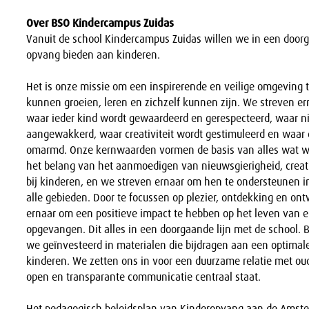
Over BSO Kindercampus Zuidas
Vanuit de school Kindercampus Zuidas willen we in een doorg
opvang bieden aan kinderen.
Het is onze missie om een inspirerende en veilige omgeving 
kunnen groeien, leren en zichzelf kunnen zijn. We streven er
waar ieder kind wordt gewaardeerd en gerespecteerd, waar n
aangewakkerd, waar creativiteit wordt gestimuleerd en waar d
omarmd. Onze kernwaarden vormen de basis van alles wat w
het belang van het aanmoedigen van nieuwsgierigheid, creati
bij kinderen, en we streven ernaar om hen te ondersteunen i
alle gebieden. Door te focussen op plezier, ontdekking en on
ernaar om een positieve impact te hebben op het leven van el
opgevangen. Dit alles in een doorgaande lijn met de school. B
we geïnvesteerd in materialen die bijdragen aan een optimal
kinderen. We zetten ons in voor een duurzame relatie met ou
open en transparante communicatie centraal staat.
Het
pedagogisch beleidsplan
van Kinderopvang aan de Amstel